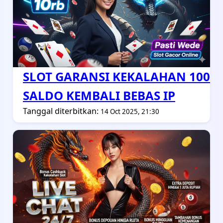
SLOT GARANSI KEKALAHAN 100
SALDO KEMBALI BEBAS IP
Tanggal diterbitkan:
14 Oct 2025, 21:30