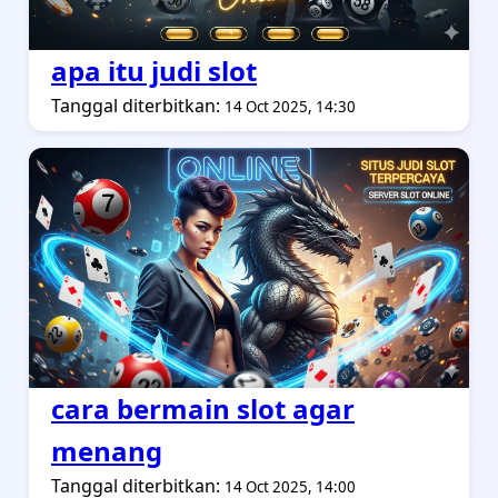
apa itu judi slot
Tanggal diterbitkan:
14 Oct 2025, 14:30
cara bermain slot agar
menang
Tanggal diterbitkan:
14 Oct 2025, 14:00