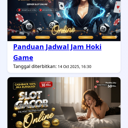
Panduan Jadwal Jam Hoki
Game
Tanggal diterbitkan:
14 Oct 2025, 16:30