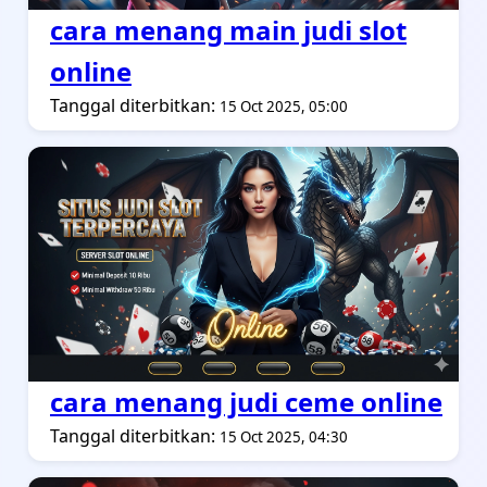
cara menang main judi slot
online
Tanggal diterbitkan:
15 Oct 2025, 05:00
cara menang judi ceme online
Tanggal diterbitkan:
15 Oct 2025, 04:30