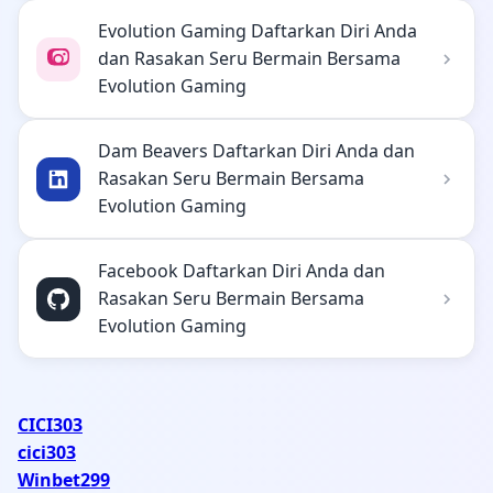
Evolution Gaming Daftarkan Diri Anda
dan Rasakan Seru Bermain Bersama
Evolution Gaming
Dam Beavers Daftarkan Diri Anda dan
Rasakan Seru Bermain Bersama
Evolution Gaming
Facebook Daftarkan Diri Anda dan
Rasakan Seru Bermain Bersama
Evolution Gaming
CICI303
cici303
Winbet299