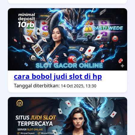
cara bobol judi slot di hp
Tanggal diterbitkan:
14 Oct 2025, 13:30