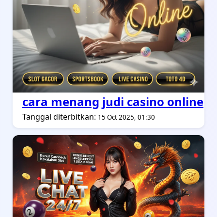
cara menang judi casino online
Tanggal diterbitkan:
15 Oct 2025, 01:30