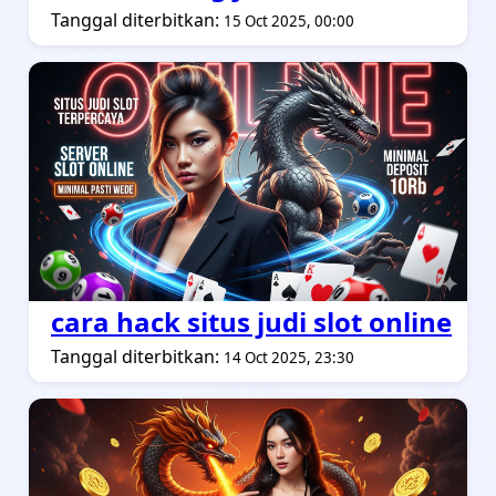
Tanggal diterbitkan:
15 Oct 2025, 00:00
cara hack situs judi slot online
Tanggal diterbitkan:
14 Oct 2025, 23:30