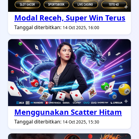
Modal Receh, Super Win Terus
Tanggal diterbitkan:
14 Oct 2025, 16:00
Menggunakan Scatter Hitam
Tanggal diterbitkan:
14 Oct 2025, 15:30