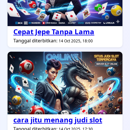
Cepat Jepe Tanpa Lama
Tanggal diterbitkan:
14 Oct 2025, 18:00
cara jitu menang judi slot
Tanggal diterbitkan:
14 Oct 2025, 17:30