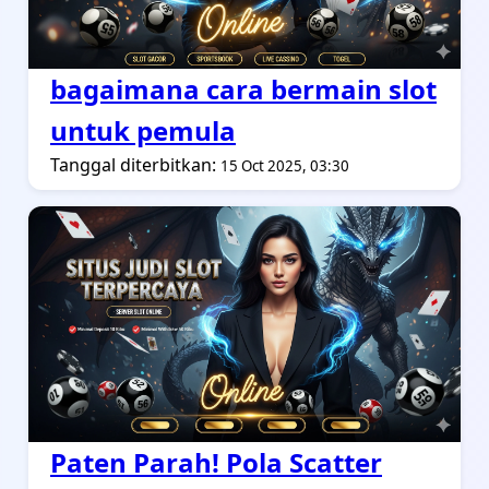
bagaimana cara bermain slot
untuk pemula
Tanggal diterbitkan:
15 Oct 2025, 03:30
Paten Parah! Pola Scatter