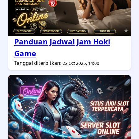
Panduan Jadwal Jam Hoki
Game
Tanggal diterbitkan:
22 Oct 2025, 14:00