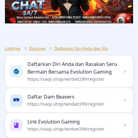
Linkfree
Discover
Daftarkan Diri Anda dan Rasakan Seru Bermain Bersama Evolution Gaming!
Daftarkan Diri Anda dan Rasakan Seru
Bermain Bersama Evolution Gaming
https://saoji.shop/winbet299/register
Daftar Dam Beavers
https://saoji.shop/winbet299/register
Link Evolution Gaming
https://saoji.shop/winbet299/register