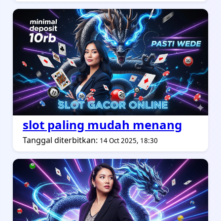
slot paling mudah menang
Tanggal diterbitkan:
14 Oct 2025, 18:30