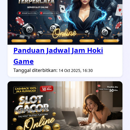
Panduan Jadwal Jam Hoki
Game
Tanggal diterbitkan:
14 Oct 2025, 16:30