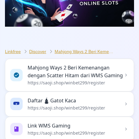
Linkfree
Discover
Mahjong Ways 2 Beri Kemenangan dengan Scatter Hitam dari WMS Gaming
Mahjong Ways 2 Beri Kemenangan
dengan Scatter Hitam dari WMS Gaming
https://saoji.shop/winbet299/register
Daftar 🛕 Gatot Kaca
https://saoji.shop/winbet299/register
Link WMS Gaming
https://saoji.shop/winbet299/register