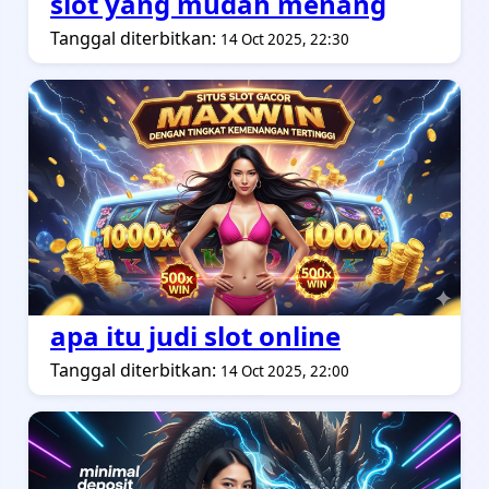
slot yang mudah menang
Tanggal diterbitkan:
14 Oct 2025, 22:30
apa itu judi slot online
Tanggal diterbitkan:
14 Oct 2025, 22:00