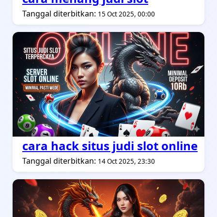
Tanggal diterbitkan:
15 Oct 2025, 00:00
cara hack situs judi slot online
Tanggal diterbitkan:
14 Oct 2025, 23:30