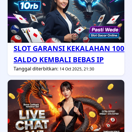
SLOT GARANSI KEKALAHAN 100
SALDO KEMBALI BEBAS IP
Tanggal diterbitkan:
14 Oct 2025, 21:30