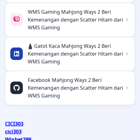
WMS Gaming Mahjong Ways 2 Beri
Kemenangan dengan Scatter Hitam dari
WMS Gaming
🛕 Gatot Kaca Mahjong Ways 2 Beri
Kemenangan dengan Scatter Hitam dari
WMS Gaming
Facebook Mahjong Ways 2 Beri
Kemenangan dengan Scatter Hitam dari
WMS Gaming
CICI303
cici303
Winbet299