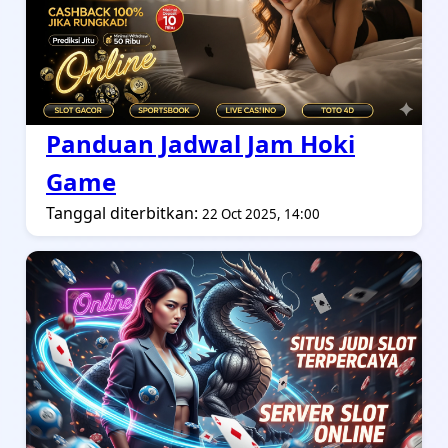
Panduan Jadwal Jam Hoki
Game
Tanggal diterbitkan:
22 Oct 2025, 14:00