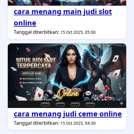
cara menang main judi slot
online
Tanggal diterbitkan:
15 Oct 2025, 05:00
cara menang judi ceme online
Tanggal diterbitkan:
15 Oct 2025, 04:30