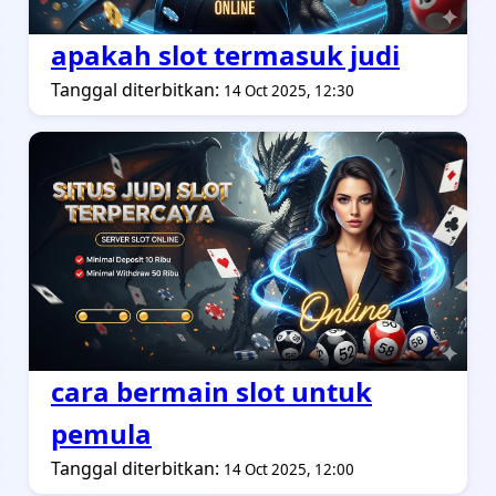
apakah slot termasuk judi
Tanggal diterbitkan:
14 Oct 2025, 12:30
cara bermain slot untuk
pemula
Tanggal diterbitkan:
14 Oct 2025, 12:00