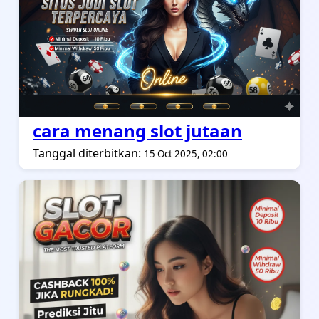
cara menang slot jutaan
Tanggal diterbitkan:
15 Oct 2025, 02:00