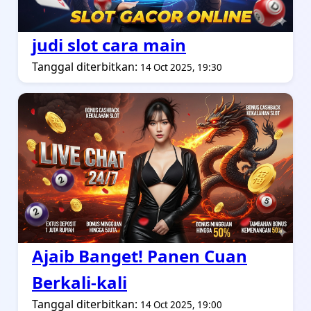
judi slot cara main
Tanggal diterbitkan:
14 Oct 2025, 19:30
Ajaib Banget! Panen Cuan
Berkali-kali
Tanggal diterbitkan:
14 Oct 2025, 19:00