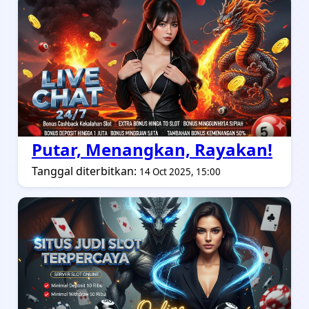
Putar, Menangkan, Rayakan!
Tanggal diterbitkan:
14 Oct 2025, 15:00