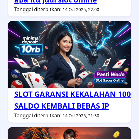
Tanggal diterbitkan:
14 Oct 2025, 22:00
SLOT GARANSI KEKALAHAN 100
SALDO KEMBALI BEBAS IP
Tanggal diterbitkan:
14 Oct 2025, 21:30