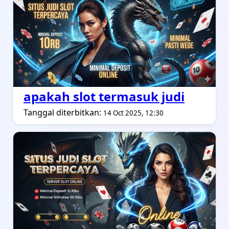
apakah slot termasuk judi
Tanggal diterbitkan:
14 Oct 2025, 12:30