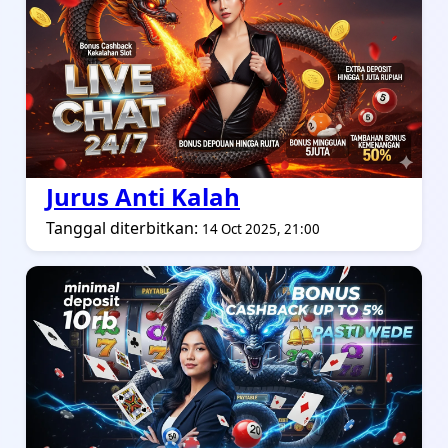
Jurus Anti Kalah
Tanggal diterbitkan:
14 Oct 2025, 21:00