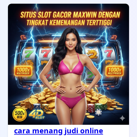
cara menang judi online