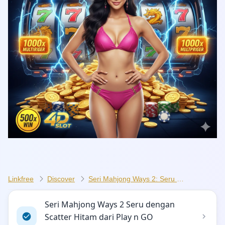
Linkfree
Discover
Seri Mahjong Ways 2: Seru dengan Scatter Hitam dari Play'n GO!
Seri Mahjong Ways 2 Seru dengan
Scatter Hitam dari Play n GO