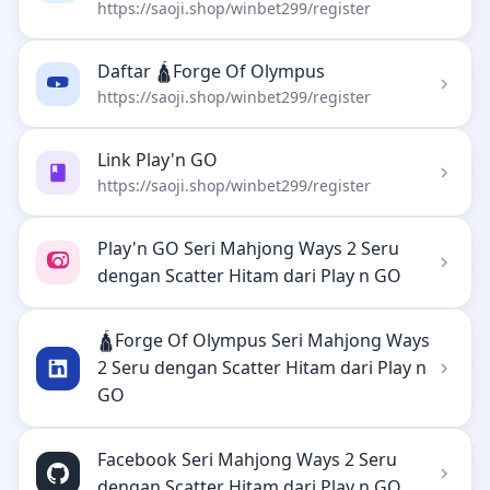
https://saoji.shop/winbet299/register
Daftar 🛕Forge Of Olympus
https://saoji.shop/winbet299/register
Link Play'n GO
https://saoji.shop/winbet299/register
Play'n GO Seri Mahjong Ways 2 Seru
dengan Scatter Hitam dari Play n GO
🛕Forge Of Olympus Seri Mahjong Ways
2 Seru dengan Scatter Hitam dari Play n
GO
Facebook Seri Mahjong Ways 2 Seru
dengan Scatter Hitam dari Play n GO