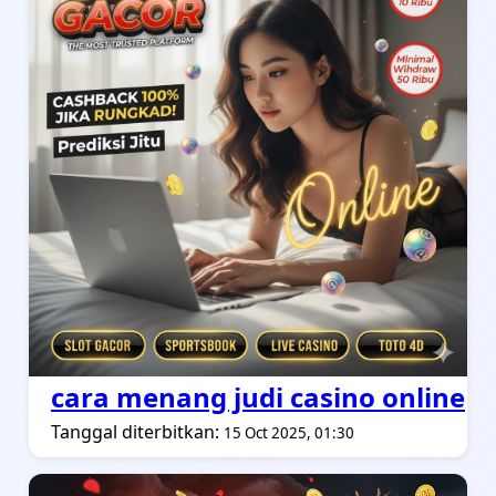
cara menang judi casino online
Tanggal diterbitkan:
15 Oct 2025, 01:30