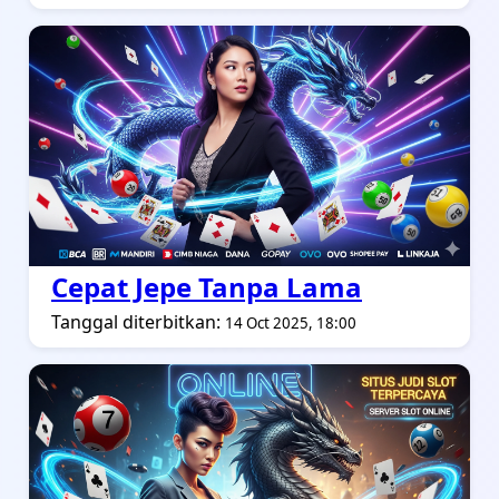
Cepat Jepe Tanpa Lama
Tanggal diterbitkan:
14 Oct 2025, 18:00