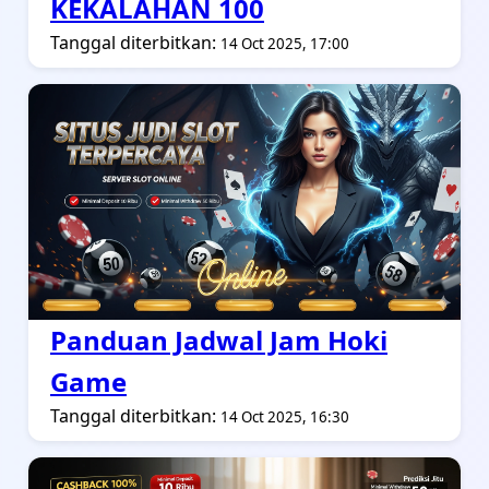
KEKALAHAN 100
Tanggal diterbitkan:
14 Oct 2025, 17:00
Panduan Jadwal Jam Hoki
Game
Tanggal diterbitkan:
14 Oct 2025, 16:30