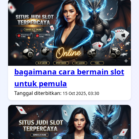
bagaimana cara bermain slot
untuk pemula
Tanggal diterbitkan:
15 Oct 2025, 03:30