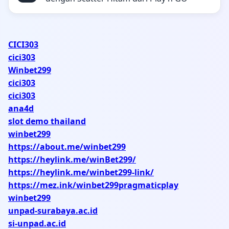
CICI303
cici303
Winbet299
cici303
cici303
ana4d
slot demo thailand
winbet299
https://about.me/winbet299
https://heylink.me/winBet299/
https://heylink.me/winbet299-link/
https://mez.ink/winbet299pragmaticplay
winbet299
unpad-surabaya.ac.id
si-unpad.ac.id