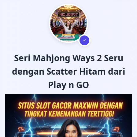
Seri Mahjong Ways 2 Seru
dengan Scatter Hitam dari
Play n GO