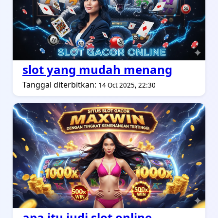
slot yang mudah menang
Tanggal diterbitkan:
14 Oct 2025, 22:30
apa itu judi slot online